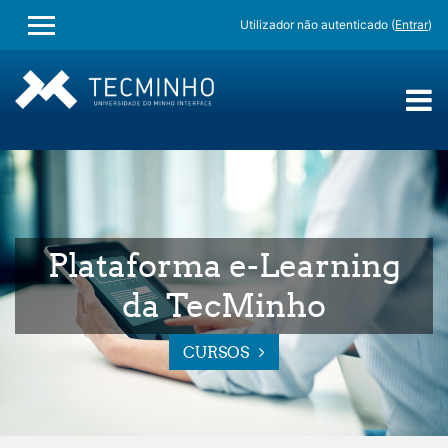
Utilizador não autenticado (
Entrar
)
PAINEL LATERAL
Ir para o conteúdo principal
Plataforma e-Learning
da TecMinho
CURSOS